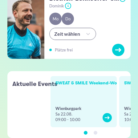
Dominik
i
Mo
Do
Zeit wählen
Plätze frei
Aktuelle Events
SWEAT & SMILE Weekend-Workout
SWEAT
Wienburgpark
Wienbu
Sa 22.08.
Sa 22.0
09:00 - 10:00
10:00 -