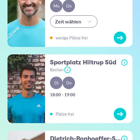
Mo
Do
Zeit wählen
wenige Plätze frei
Sportplatz Hiltrup Süd
i
Bastian
i
Di
Do
18:00 - 19:00
Plätze frei
Dietrich-Bonhoeffer-Schule
i