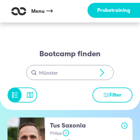
Probetraining
Menu
Bootcamp finden
Münster
Filter
Tus Saxonia
i
Philipp
i