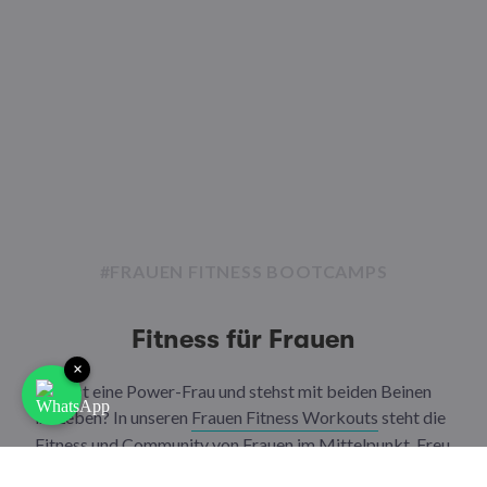
#FRAUEN FITNESS BOOTCAMPS
Fitness für Frauen
×
Du bist eine Power-Frau und stehst mit beiden Beinen
im Leben? In unseren
Frauen Fitness Workouts
steht die
Fitness und Community von Frauen im Mittelpunkt. Freu
dich auf effektives Training, das genau auf die weibliche