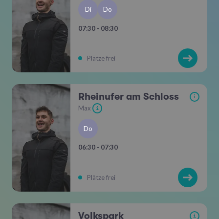
Di
Do
07:30 - 08:30
Plätze frei
Rheinufer am Schloss
i
Max
i
Do
06:30 - 07:30
Plätze frei
Volkspark
i