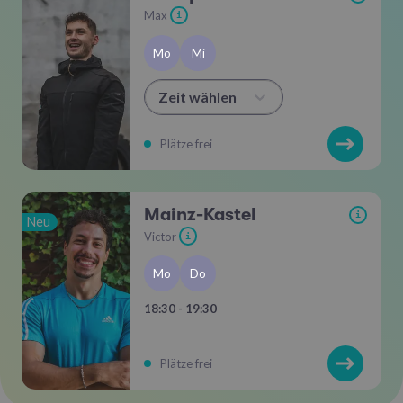
Max
i
Mo
Mi
Zeit wählen
Plätze frei
Mainz-Kastel
i
Neu
Victor
i
Mo
Do
18:30 - 19:30
Plätze frei