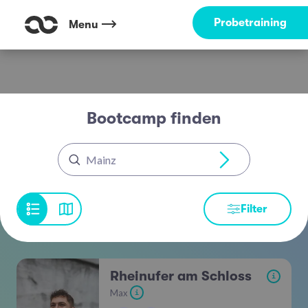
Probetraining
Menu
Bootcamp finden
Mainz
Filter
Rheinufer am Schloss
i
Max
i