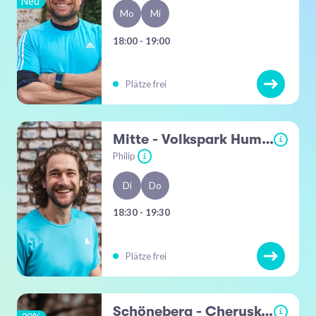
Neu
Mo
Mi
18:00 - 19:00
Plätze frei
Mitte - Volkspark Humboldthain
i
Philip
i
Di
Do
18:30 - 19:30
Plätze frei
Schöneberg - Cheruskerpark / Südkreuz
i