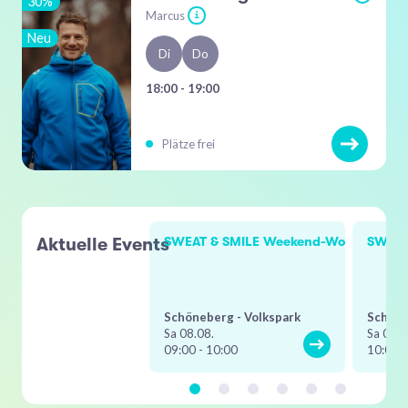
30%
Marcus
i
Neu
Di
Do
18:00 - 19:00
Plätze frei
Aktuelle Events
SWEAT & SMILE Weekend-Workout
SWEAT
Schöneberg - Volkspark
Schöne
Sa 08.08.
Sa 08.0
09:00 - 10:00
10:00 -