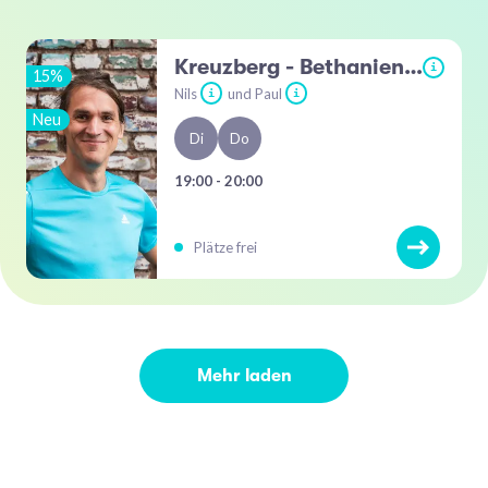
Kreuzberg - Bethaniendamm
i
15%
Nils
und Paul
i
i
Neu
Di
Do
19:00 - 20:00
Plätze frei
Mehr laden