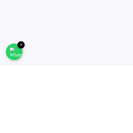
×
#FRAUEN FITNESS BOOTCAMPS
Fitness für Frauen
Du bist eine Power-Frau und stehst mit beiden Beinen
im Leben? In unseren
Frauen Fitness Workouts
steht die
Fitness und Community von Frauen im Mittelpunkt. Freu
dich auf effektives Training, das genau auf die weibliche
Physiognomie abgestimmt ist.