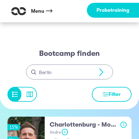
Probetraining
Menu
Bootcamp finden
Berlin
Filter
Charlottenburg - Mommsenstadion
i
15%
Andre
i