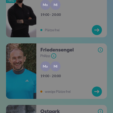
Neu
Mo
Mi
19:00 - 20:00
Plätze frei
Friedensengel
i
Philipp
i
Mo
Mi
19:00 - 20:00
wenige Plätze frei
Ostpark
i