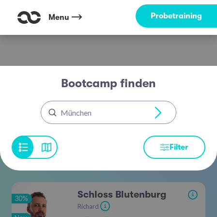
Probetraining
Menu
Bootcamp finden
München
Filter
Schloss Blutenburg
i
30%
Richard
i