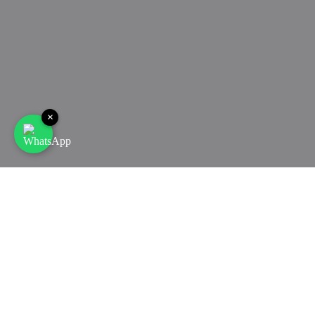
×
#FRAUEN FITNESS BOOTCAMPS
Fitness für Frauen
Du bist eine Power-Frau und stehst mit beiden Beinen
im Leben? In unseren
Frauen Fitness Workouts
steht die
Fitness und Community von Frauen im Mittelpunkt. Freu
dich auf effektives Training, das genau auf die weibliche