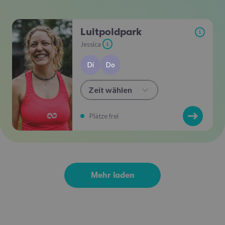
Luitpoldpark
i
Jessica
i
Di
Do
Zeit wählen
Plätze frei
Mehr laden