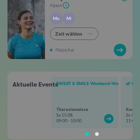
Agape
i
Mo
Mi
Zeit wählen
Plätze frei
Aktuelle Events
SWEAT & SMILE Weekend-Workout
🌿 Hik
Theresienwiese
Kochel
Sa 15.08.
So 06.0
09:00 - 10:00
11:00 -