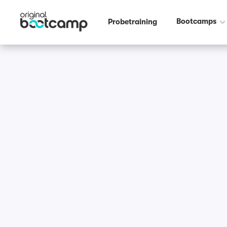
Bootcamps
Probetraining