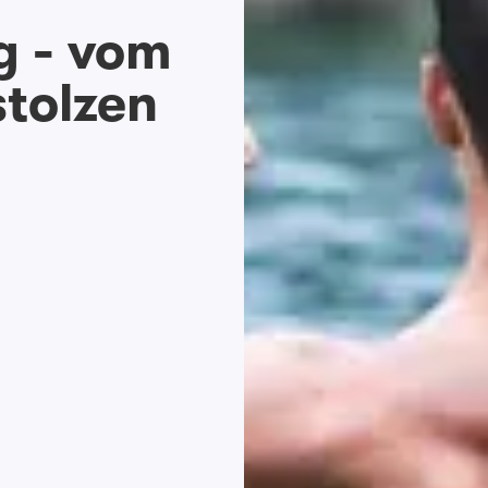
g - vom
tolzen