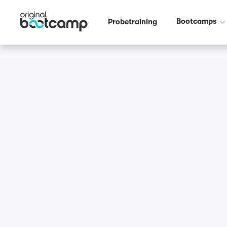
Bootcamps
Probetraining