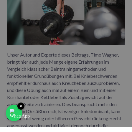
Unser Autor und Experte dieses Beitrags, Timo Wagner,
bringt hier auch jede Menge eigene Erfahrungen im
Vergleich klassischer Beintrainingsmethoden und
funktioneller Grundübungen mit. Bei Kniebeschwerden
empfiehlt er durchaus auch Kreuzheben auszuprobieren,
und diese Übung auch mal auf einem Bein und mit einer
Kurzhantel oder Kettlebell als Zusatzgewicht auf der
anderen Seite zu trainieren. Dies beansprucht mehr den
×
Hüft- und Gesäßbereich, ist weniger kniedominant, kann
variabel mit wenig oder höherem Gewicht rückengerecht
angepasst werden und aktiviert dennoch durch die