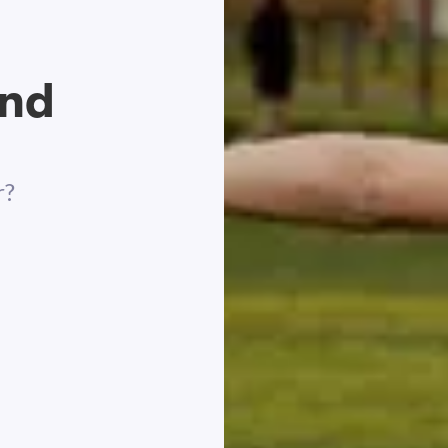
und
r?