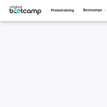
Bootcamps
Probetraining