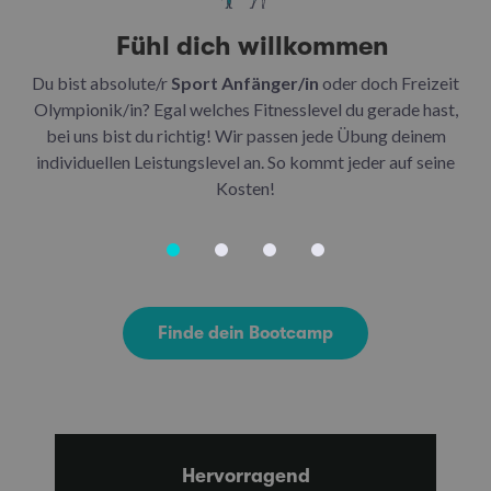
Fühl dich willkommen
Du bist absolute/r
Sport Anfänger/in
oder doch Freizeit
Be
Olympionik/in? Egal welches Fitnesslevel du gerade hast,
bei uns bist du richtig! Wir passen jede Übung deinem
be
individuellen Leistungslevel an. So kommt jeder auf seine
u
Kosten!
Finde dein Bootcamp
Hervorragend