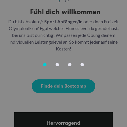
Fühl dich willkommen
Du bist absolute/r
Sport Anfänger/in
oder doch Freizeit
Be
Olympionik/in? Egal welches Fitnesslevel du gerade hast,
bei uns bist du richtig! Wir passen jede Übung deinem
be
individuellen Leistungslevel an. So kommt jeder auf seine
u
Kosten!
Finde dein Bootcamp
Hervorragend