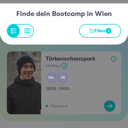
Finde dein Bootcamp in Wien
Filter
1
Türkenschanzpark
i
Matthias
i
Mo
Mi
18:30 - 19:30
Plätze frei