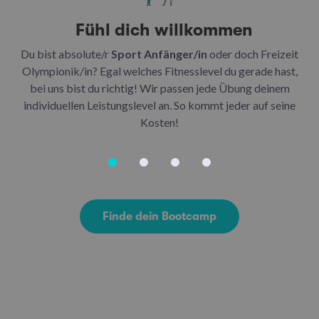
Fühl dich willkommen
Du bist absolute/r
Sport Anfänger/in
oder doch Freizeit
Be
Olympionik/in? Egal welches Fitnesslevel du gerade hast,
bei uns bist du richtig! Wir passen jede Übung deinem
be
individuellen Leistungslevel an. So kommt jeder auf seine
u
Kosten!
Finde dein Bootcamp