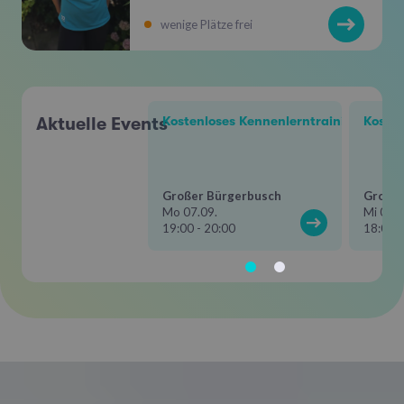
wenige Plätze frei
Aktuelle Events
Kostenloses Kennenlerntraining mit R
Kosten
Großer Bürgerbusch
Großer
Mo 07.09.
Mi 09.0
19:00 - 20:00
18:00 -