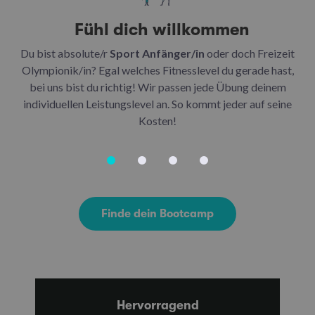
Fühl dich willkommen
Du bist absolute/r
Sport Anfänger/in
oder doch Freizeit
Be
Olympionik/in? Egal welches Fitnesslevel du gerade hast,
bei uns bist du richtig! Wir passen jede Übung deinem
be
individuellen Leistungslevel an. So kommt jeder auf seine
u
Kosten!
Finde dein Bootcamp
Hervorragend