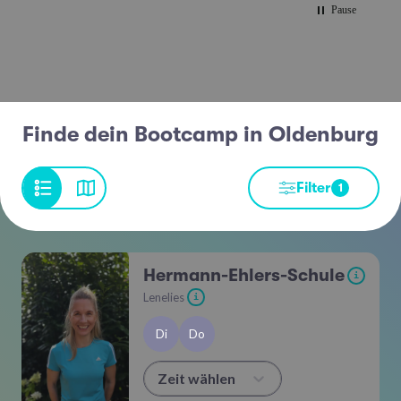
Pause
Finde dein Bootcamp in Oldenburg
Filter
1
Hermann-Ehlers-Schule
i
Lenelies
i
Di
Do
Zeit wählen