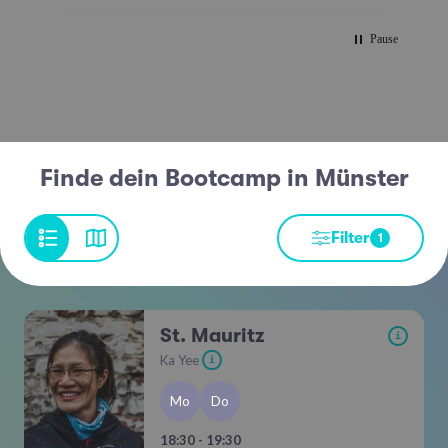
Pause
Finde dein Bootcamp in Münster
Filter
1
St. Mauritz
i
Ka Yee
i
Mo
Do
18:30 - 19:30