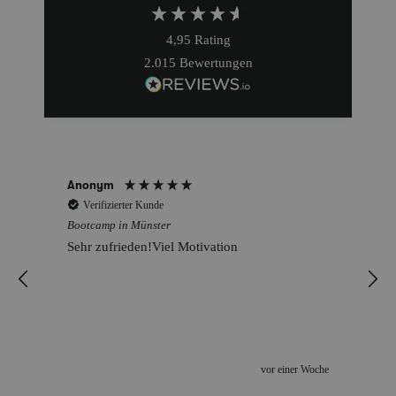
4,95
Rating
2.015
Bewertungen
Anonym
Verifizierter Kunde
Bootcamp in Münster
Macht richtig Spaß und man merkt schnell
Verbesserungen :)
e
vor einer Woche