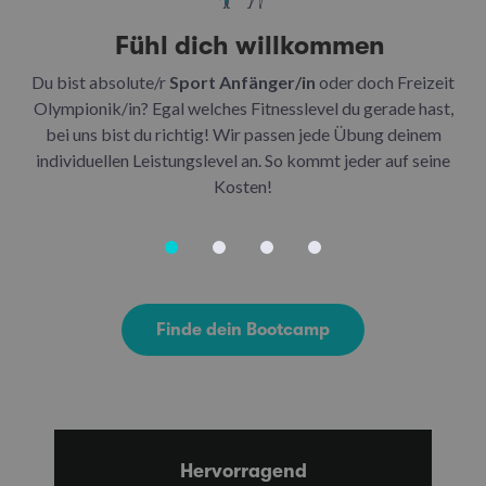
Fühl dich willkommen
Du bist absolute/r
Sport Anfänger/in
oder doch Freizeit
Be
Olympionik/in? Egal welches Fitnesslevel du gerade hast,
bei uns bist du richtig! Wir passen jede Übung deinem
be
individuellen Leistungslevel an. So kommt jeder auf seine
u
Kosten!
Finde dein Bootcamp
Hervorragend