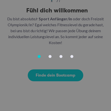
Fühl dich willkommen
Du bist absolute/r
Sport Anfänger/in
oder doch Freizeit
Be
Olympionik/in? Egal welches Fitnesslevel du gerade hast,
bei uns bist du richtig! Wir passen jede Übung deinem
be
individuellen Leistungslevel an. So kommt jeder auf seine
u
Kosten!
Finde dein Bootcamp