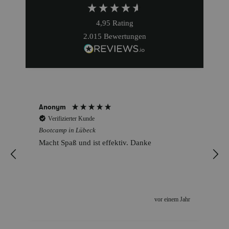
4,95
Rating
2.015
Bewertungen
Kolja
erter Kunde
Verifizierter Kunde
in Lübeck
Bootcamp in Lübeck
aß und ist effektiv. Danke
Tolles Gruppentrainin
Mitgliedern und Barb
jeden nach dem indiv
vor einem Jahr