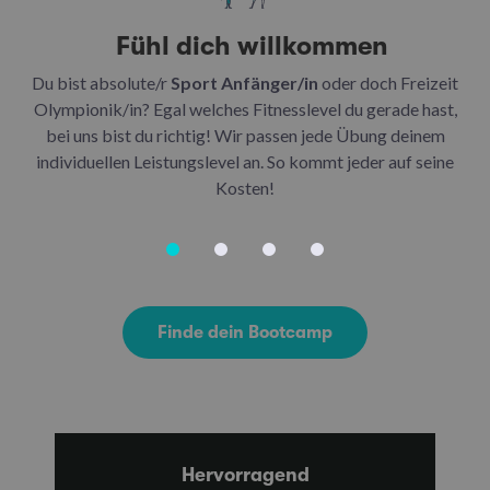
Fühl dich willkommen
Du bist absolute/r
Sport Anfänger/in
oder doch Freizeit
Be
Olympionik/in? Egal welches Fitnesslevel du gerade hast,
bei uns bist du richtig! Wir passen jede Übung deinem
be
individuellen Leistungslevel an. So kommt jeder auf seine
u
Kosten!
Finde dein Bootcamp
Hervorragend