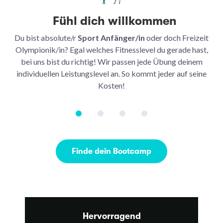
Fühl dich willkommen
Du bist absolute/r
Sport Anfänger/in
oder doch Freizeit
Be
Olympionik/in? Egal welches Fitnesslevel du gerade hast,
bei uns bist du richtig! Wir passen jede Übung deinem
be
individuellen Leistungslevel an. So kommt jeder auf seine
u
Kosten!
Finde dein Bootcamp
Hervorragend