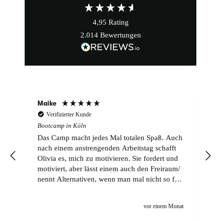
4,95
Rating
2.014
Bewertungen
Maike
Verifizierter Kunde
Bootcamp in Köln
Das Camp macht jedes Mal totalen Spaß. Auch
nach einem anstrengenden Arbeitstag schafft
Olivia es, mich zu motivieren. Sie fordert und
motiviert, aber lässt einem auch den Freiraum/
nennt Alternativen, wenn man mal nicht so fit
ist. Ihre stets gute Laune ist ansteckend. Weiter
so!
t
vor einem Monat