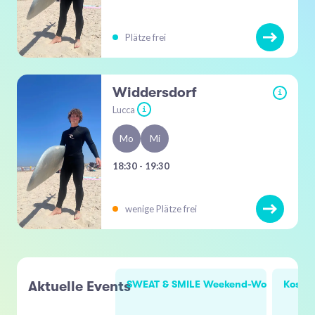
Plätze frei
Widdersdorf
i
Lucca
i
Mo
Mi
18:30 - 19:30
wenige Plätze frei
Aktuelle Events
SWEAT & SMILE Weekend-Workout
Kosten