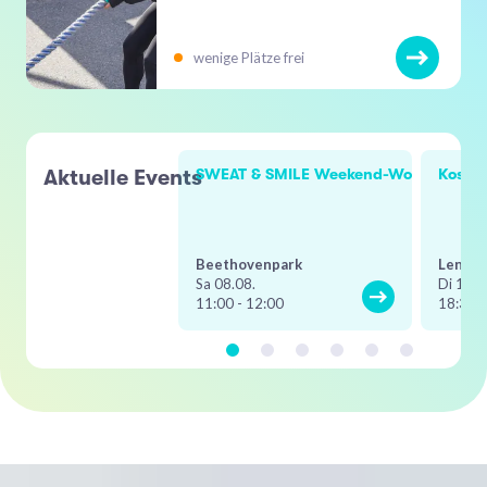
wenige Plätze frei
Aktuelle Events
SWEAT & SMILE Weekend-Workout
Kosten
Beethovenpark
Lentpa
Sa 08.08.
Di 11.0
11:00 - 12:00
18:30 -