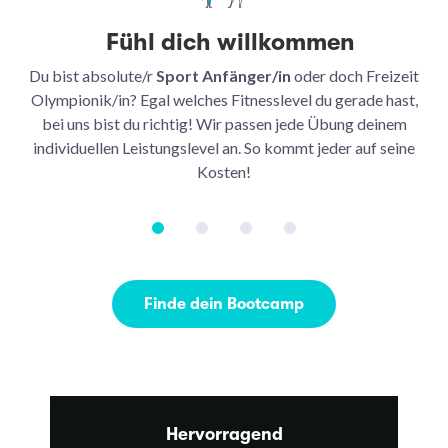
Fühl dich willkommen
Du bist absolute/r
Sport Anfänger/in
oder doch Freizeit
Be
Olympionik/in? Egal welches Fitnesslevel du gerade hast,
bei uns bist du richtig! Wir passen jede Übung deinem
be
individuellen Leistungslevel an. So kommt jeder auf seine
u
Kosten!
Finde dein Bootcamp
Hervorragend