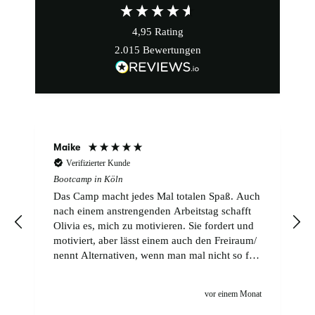
4,95
Rating
2.015
Bewertungen
Maike
Verifizierter Kunde
Bootcamp in Köln
Das Camp macht jedes Mal totalen Spaß. Auch
nach einem anstrengenden Arbeitstag schafft
Olivia es, mich zu motivieren. Sie fordert und
motiviert, aber lässt einem auch den Freiraum/
nennt Alternativen, wenn man mal nicht so fit
ist. Ihre stets gute Laune ist ansteckend. Weiter
so!
t
vor einem Monat