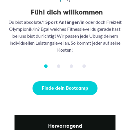
Fühl dich willkommen
Du bist absolute/r
Sport Anfänger/in
oder doch Freizeit
Be
Olympionik/in? Egal welches Fitnesslevel du gerade hast,
bei uns bist du richtig! Wir passen jede Übung deinem
be
individuellen Leistungslevel an. So kommt jeder auf seine
u
Kosten!
Finde dein Bootcamp
Hervorragend