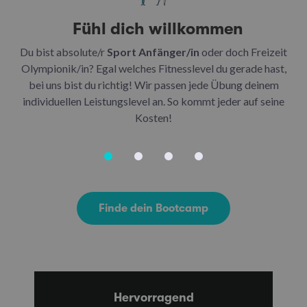
Fühl dich willkommen
Du bist absolute/r
Sport Anfänger/in
oder doch Freizeit
Be
Olympionik/in? Egal welches Fitnesslevel du gerade hast,
bei uns bist du richtig! Wir passen jede Übung deinem
be
individuellen Leistungslevel an. So kommt jeder auf seine
u
Kosten!
Finde dein Bootcamp
Hervorragend