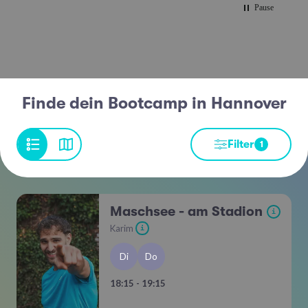
Pause
Finde dein Bootcamp in Hannover
Filter
1
Maschsee - am Stadion
i
Karim
i
Di
Do
18:15 - 19:15