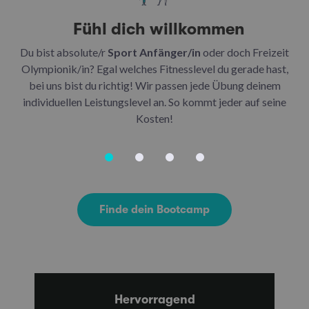
Fühl dich willkommen
Du bist absolute/r
Sport Anfänger/in
oder doch Freizeit
Be
Olympionik/in? Egal welches Fitnesslevel du gerade hast,
bei uns bist du richtig! Wir passen jede Übung deinem
be
individuellen Leistungslevel an. So kommt jeder auf seine
u
Kosten!
Finde dein Bootcamp
Hervorragend