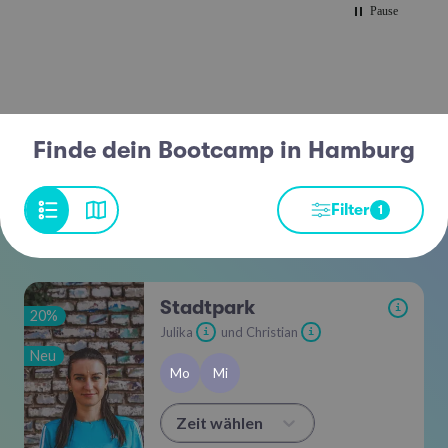
Pause
So macht Sport Spaß und ist effektiv!
Finde dein Bootcamp in Hamburg
Filter
1
Stadtpark
i
20%
Julika
und Christian
i
i
Neu
Mo
Mi
Zeit wählen