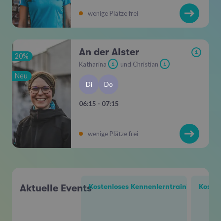
wenige Plätze frei
An der Alster
i
20%
Katharina
und Christian
i
i
Neu
Di
Do
06:15 - 07:15
wenige Plätze frei
Aktuelle Events
Kostenloses Kennenlerntraining mit Ch
Kosten