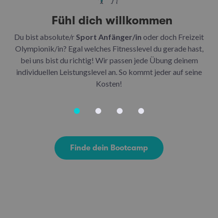
Fühl dich willkommen
Du bist absolute/r
Sport Anfänger/in
oder doch Freizeit
Be
Olympionik/in? Egal welches Fitnesslevel du gerade hast,
bei uns bist du richtig! Wir passen jede Übung deinem
be
individuellen Leistungslevel an. So kommt jeder auf seine
u
Kosten!
Finde dein Bootcamp