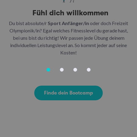
Fühl dich willkommen
Du bist absolute/r
Sport Anfänger/in
oder doch Freizeit
Be
Olympionik/in? Egal welches Fitnesslevel du gerade hast,
bei uns bist du richtig! Wir passen jede Übung deinem
be
individuellen Leistungslevel an. So kommt jeder auf seine
u
Kosten!
Finde dein Bootcamp