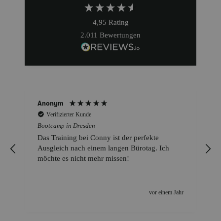
4,95
Rating
2.011
Bewertungen
Anonym
Verifizierter Kunde
Bootcamp in Dresden
Das Training bei Conny ist der perfekte
Ausgleich nach einem langen Bürotag. Ich
)
möchte es nicht mehr missen!
n
r
vor einem Jahr