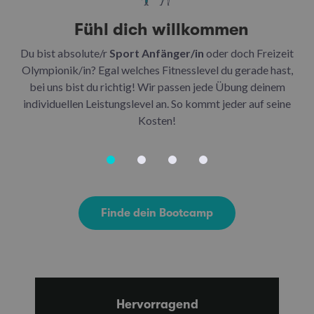
Fühl dich willkommen
Du bist absolute/r
Sport Anfänger/in
oder doch Freizeit
Be
Olympionik/in? Egal welches Fitnesslevel du gerade hast,
bei uns bist du richtig! Wir passen jede Übung deinem
be
individuellen Leistungslevel an. So kommt jeder auf seine
u
Kosten!
Finde dein Bootcamp
Hervorragend