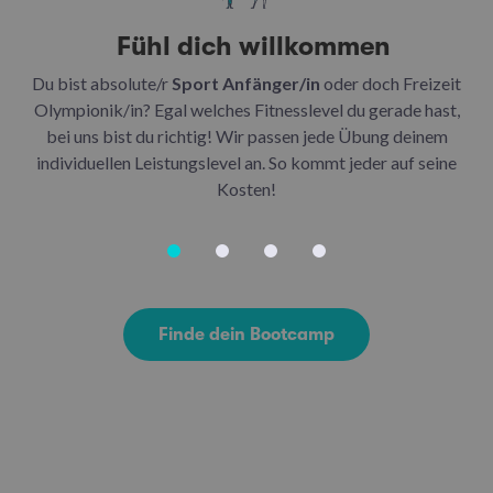
Fühl dich willkommen
Du bist absolute/r
Sport Anfänger/in
oder doch Freizeit
Be
Olympionik/in? Egal welches Fitnesslevel du gerade hast,
bei uns bist du richtig! Wir passen jede Übung deinem
be
individuellen Leistungslevel an. So kommt jeder auf seine
u
Kosten!
Finde dein Bootcamp