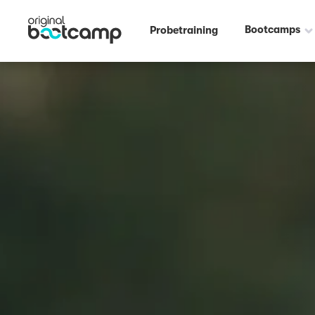
Bootcamps
Probetraining