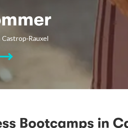
Sommer
 Castrop-Rauxel
ess Bootcamps in C