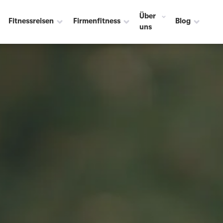
Über
Fitnessreisen
Firmenfitness
Blog
uns