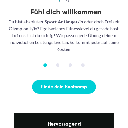
Fühl dich willkommen
Du bist absolute/r
Sport Anfänger/in
oder doch Freizeit
Be
Olympionik/in? Egal welches Fitnesslevel du gerade hast,
bei uns bist du richtig! Wir passen jede Übung deinem
be
individuellen Leistungslevel an. So kommt jeder auf seine
u
Kosten!
Finde dein Bootcamp
Hervorragend