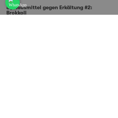
8.) Hausmittel gegen Erkältung #2:
Brokkoli
Wenn du ständig erkältet bist, kannst du mit Brokkoli
auf natürliche Weise dein Immunsystem stärken:
Antioxidantien: Brokkoli (wie auch Blumenkohl) enthält