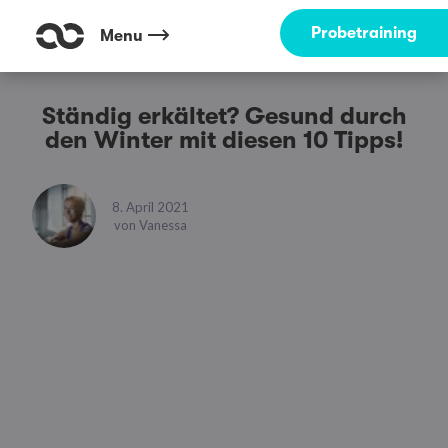
Probetraining
Menu
Ständig erkältet? Gesund durch
den Winter mit diesen 10 Tipps!
8. April 2021
von
Vanessa