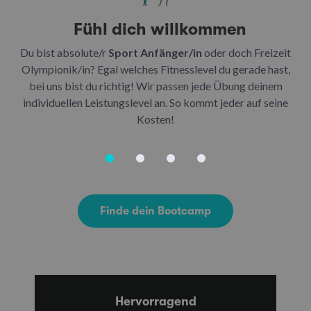
Fühl dich willkommen
Du bist absolute/r
Sport Anfänger/in
oder doch Freizeit
Be
Olympionik/in? Egal welches Fitnesslevel du gerade hast,
bei uns bist du richtig! Wir passen jede Übung deinem
be
individuellen Leistungslevel an. So kommt jeder auf seine
u
Kosten!
Finde dein Bootcamp
Hervorragend