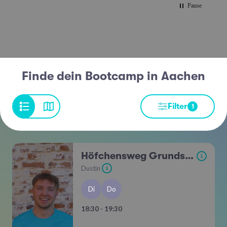
Pause
Finde dein Bootcamp in Aachen
Filter
1
Höfchensweg Grundschule
i
Dustin
i
Di
Do
18:30 - 19:30