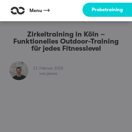
Probetraining
Menu
Zirkeltraining in Köln –
Funktionelles Outdoor-Training
für jedes Fitnesslevel
11. Februar 2026
von
jannes