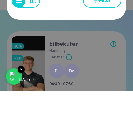
Filter
Eilbekufer
i
30%
Hamburg
Christian
Neu
i
×
Di
Do
06:30 - 07:30
Plätze frei