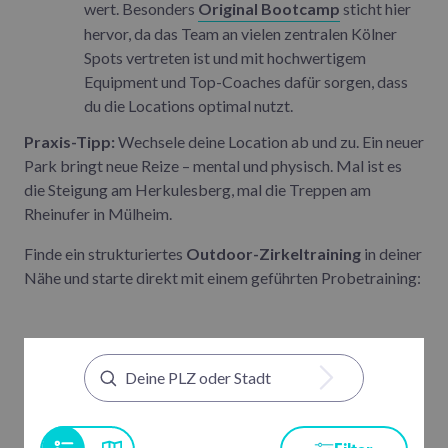
wert. Besonders
Original Bootcamp
sticht hier
hervor, da das Team an vielen zentralen Kölner
Spots vertreten ist und mit hochwertigem
Equipment und Top-Coaches dafür sorgen, dass
du die Locations optimal nutzt.
Praxis-Tipp:
Wechsele deine Location ab und zu. Ein neuer
Park bringt neue Reize – mental und physisch. Mal ist es
die Steigung am Herkulesberg, mal die Treppen am
Rheinufer in Mülheim.
Finde ein strukturiertes
Outdoor-Zirkeltraining
in deiner
Nähe und starte direkt mit einem geführten Probetraining: