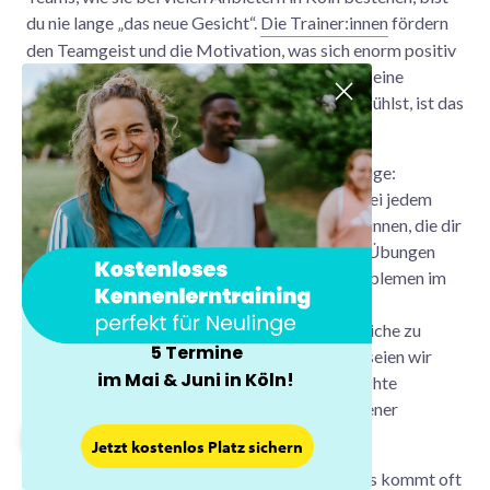
du nie lange „das neue Gesicht“.
Die Trainer:innen
fördern
den Teamgeist und die Motivation, was sich enorm positiv
auf die mentale Gesundheit auswirkt. Wenn du eine
Community suchst, in der du dich aufgehoben fühlst, ist das
Outdoor Fitness Training oft die beste Wahl.
Fitnessstudios bieten natürlich auch ihre Vorzüge:
Individuelle Trainingspläne, die Möglichkeit, bei jedem
Wetter zu trainieren, und kompetente Trainer:innen, die dir
helfen, rückenschonende oder knieschonende Übungen
auszuführen. Besonders für Menschen mit Problemen im
Rücken oder Knie gibt es spezielle
Trainingsmöglichkeiten, um gezielt diese Bereiche zu
5 Termine
stärken und Verletzungen vorzubeugen. Aber seien wir
im Mai & Juni in Köln!
ehrlich: Die Hygiene kann in Stoßzeiten eine echte
Herausforderung sein – ich spreche da aus eigener
×
“Schweißbad-Erfahrung”!
Jetzt kostenlos Platz sichern
Kurz gesagt: Die Motivation bei Outdoor-Fans kommt oft