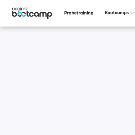
Bootcamps
Probetraining