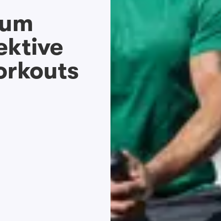
zum
ektive
rkouts