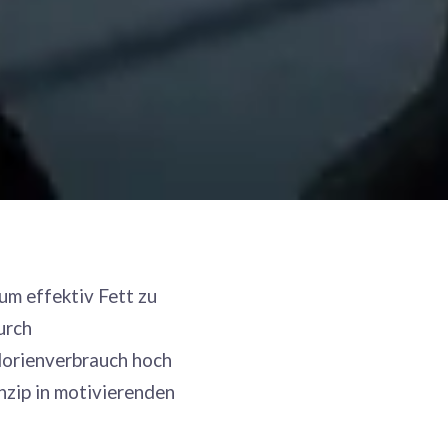
um effektiv Fett zu
urch
lorienverbrauch hoch
nzip in motivierenden