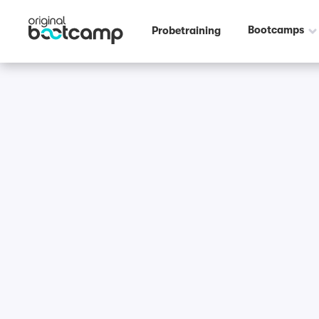
Bootcamps
Probetraining