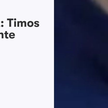
: Timos
hte