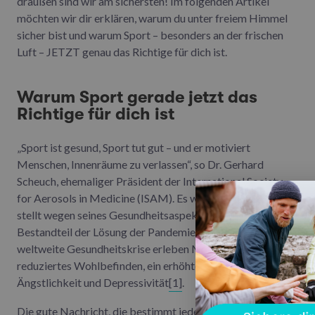
draußen sind wir am sichersten! Im folgenden Artikel
möchten wir dir erklären, warum du unter freiem Himmel
sicher bist und warum Sport – besonders an der frischen
Luft – JETZT genau das Richtige für dich ist.
Warum Sport gerade jetzt das
Richtige für dich ist
„Sport ist gesund, Sport tut gut – und er motiviert
Menschen, Innenräume zu verlassen“, so Dr. Gerhard
Scheuch, ehemaliger Präsident der International Society
for Aerosols in Medicine (ISAM). Es wird deutlich: Sport
stellt wegen seines Gesundheitsaspektes einen wertvollen
Bestandteil der Lösung der Pandemie dar. Denn durch die
weltweite Gesundheitskrise erleben Menschen ein
reduziertes Wohlbefinden, ein erhöhtes Maß an
Ängstlichkeit und Depressivität
[1]
.
Die gute Nachricht, die bestimmt jedes Sportlerherz zum