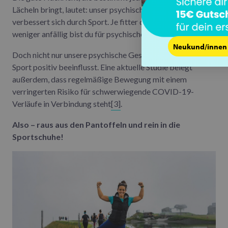
Lächeln bringt, lautet: unser psychisches Wohlbefinden
verbessert sich durch Sport. Je fitter du dich fühlst, desto
weniger anfällig bist du für psychischen Stress
[2]
.
Neukund/innen 
Doch nicht nur unsere psychische Gesundheit wird durch
Sport positiv beeinflusst. Eine aktuelle Studie belegt
außerdem, dass regelmäßige Bewegung mit einem
verringerten Risiko für schwerwiegende COVID-19-
Verläufe in Verbindung steht
[3]
.
Also – raus aus den Pantoffeln und rein in die
Sportschuhe!