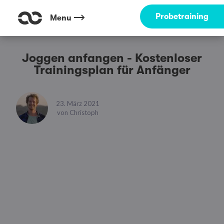
Probetraining
Menu
Joggen anfangen - Kostenloser
Trainingsplan für Anfänger
23. März 2021
von
Christoph