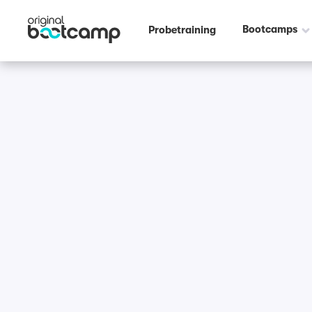
Bootcamps
Probetraining