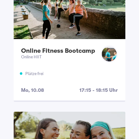
Mo
Di
Mi
Do
Fr
Sa
So
Online Fitness Bootcamp
Online HIIT
Chrissy Janßen
Hannes Ullrich
Plätze frei
Lisa Mittermayr
William Tritz
Mo, 10.08
17:15 - 18:15 Uhr