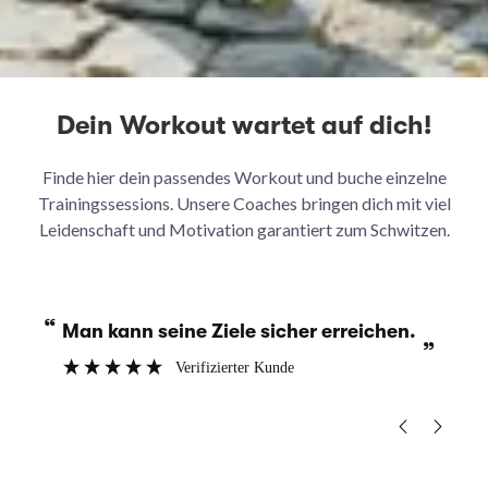
Dein Workout wartet auf dich!
Finde hier dein passendes Workout und buche einzelne
Trainingssessions. Unsere Coaches bringen dich mit viel
Leidenschaft und Motivation garantiert zum Schwitzen.
“
“
.
Die Übungen sind abwechslungsreich
Ich fühle mich rundum gut betreut und
”
und machen Spaß.
m
”
Verifizierter Kunde