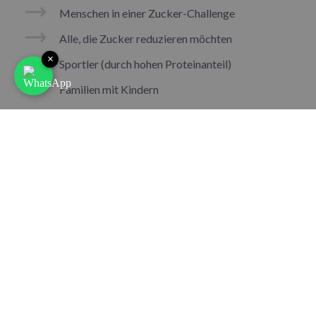
Menschen in einer Zucker-Challenge
Alle, die Zucker reduzieren möchten
×
Sportler (durch hohen Proteinanteil)
Familien mit Kindern
Personen mit Heißhunger-Problemen
Bewusste Ernährung ohne Verzicht