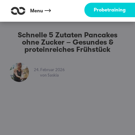
Probetraining
Menu
Schnelle 5 Zutaten Pancakes
ohne Zucker – Gesundes &
proteinreiches Frühstück
24. Februar 2026
von
Saskia