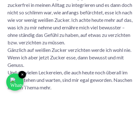
zuckerfrei in meinen Alltag zu integrieren und es dann doch
nicht so schlimm war, wie anfangs befürchtet, esse ich nach
wie vor wenig weißen Zucker. Ich achte heute mehr auf das,
was ich zu mir nehme und ernähre mich viel bewusster –
ohne ständig das Gefühl zu haben, auf etwas zu verzichten
bzw. verzichten zu müssen.
Gänzlich auf weißen Zucker verzichten werde ich wohl nie.
Wenn ich aber jetzt Zucker esse, dann bewusst und mit
Genuss.
Und die vielen Leckereien, die auch heute noch überall im
×
Alltag stehen und warten, sind mir egal geworden. Naschen
ist kein Thema mehr.
Mein Fazit heute – ein halbes Jahr nach Start der
Challenge: Zuckerfrei war bei mir reine Kopfsache!
Diese Artikel könnten dich auch
interessieren: