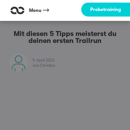
Probetraining
Menu
Mit diesen 5 Tipps meisterst du
deinen ersten Trailrun
9. April 2021
von
Christina