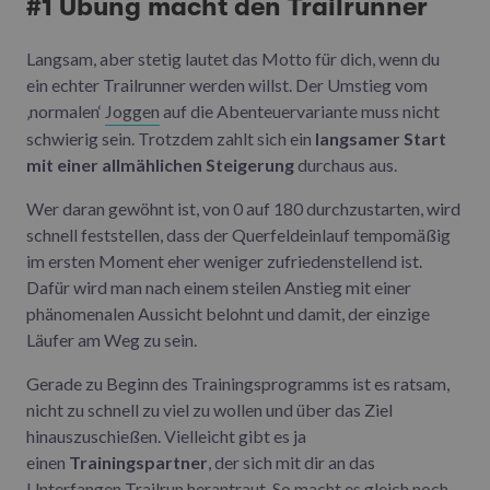
#1 Übung macht den Trailrunner
Langsam, aber stetig lautet das Motto für dich, wenn du
ein echter Trailrunner werden willst. Der Umstieg vom
‚normalen‘
Joggen
auf die Abenteuervariante muss nicht
schwierig sein. Trotzdem zahlt sich ein
langsamer Start
mit einer allmählichen Steigerung
durchaus aus.
Wer daran gewöhnt ist, von 0 auf 180 durchzustarten, wird
schnell feststellen, dass der Querfeldeinlauf tempomäßig
im ersten Moment eher weniger zufriedenstellend ist.
Dafür wird man nach einem steilen Anstieg mit einer
phänomenalen Aussicht belohnt und damit, der einzige
Läufer am Weg zu sein.
Gerade zu Beginn des Trainingsprogramms ist es ratsam,
nicht zu schnell zu viel zu wollen und über das Ziel
hinauszuschießen. Vielleicht gibt es ja
einen
Trainingspartner
, der sich mit dir an das
Unterfangen Trailrun herantraut. So macht es gleich noch