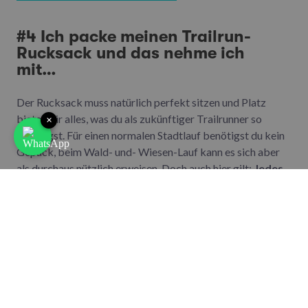
#4 Ich packe meinen Trailrun-
Rucksack und das nehme ich
mit…
Der Rucksack muss natürlich perfekt sitzen und Platz
bieten für alles, was du als zukünftiger Trailrunner so
×
benötigst. Für einen normalen Stadtlauf benötigst du kein
Gepäck, beim Wald- und- Wiesen-Lauf kann es sich aber
als durchaus nützlich erweisen. Doch auch hier gilt:
Jedes
Gramm zählt
, deshalb kommt in den Rucksack so viel wie
nötig und so wenig wie möglich.
In den Rucksack wandert auf jeden Fall deine Verpflegung.
Eine
Trinkfalsche oder Trinkblase
mit einem Getränk
ohne Kohlensäure wie ein Sportdrink oder verdünnter
Apfelsaft gehört auf jeden Fall immer dazu. Und auch
ein
Energieriegel
sollte dabei sein, falls mitten am Weg