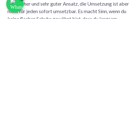
natürlicher und sehr guter Ansatz, die Umsetzung ist aber
nicht für jeden sofort umsetzbar. Es macht Sinn, wenn du
keine flachen Schuhe gewöhnt bist, dass du langsam
daraufhin trainierst und peu à peu deine Sprengung
reduzierst.
Oder aber - im besten Fall - du besitzt
mehrere Sportschuhe mit unterschiedlichen
Sprengungen, die du abwechselnd bei deinen
Trainings trägst.
Denn trägst du mal Sportschuhe mit
niedrigen bis 0mm Sprengungen und mal Schuhe mit etwas
höheren Sprengungen, setzt du immer unterschiedliche
Reize an deine Fußmuskeln und förderst so den Aufbau
deiner Muskulatur. Deine Füße und stützenden Strukturen
können sich so Stück für Stück an flache Sprengungen
gewöhnen und Überlastungen können vermieden werden.
Ein Beispiel für einen 0mm Sprengungsschuh ist der
Bare Access Flex
von Merrell.
Allgemein gilt hier gilt die alte, aber bewährte
Schmerz-Regel: Hast du im Training Schmerzen vor
allem in Füßen, Knien, Hüften und dem Rücken, kann