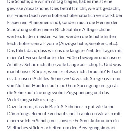
Die Schuhe, die wir im Alltag tragen, haben meist eine
gewisse Absatzhöhe. Dies betrifft nicht, wie oft gedacht,
nur Frauen (auch wenn hohe Schuhe natürlich verstärkt bei
Frauen ein Phänomen sind), sondern auch die Herren der
Schöpfung sollten einen Blick auf ihre Alltagsschuhe
werfen. In den meisten Fällen, werden die Schuhe hinten
leicht höher sein als vorne (Anzugschuhe, Sneakers, etc.).
Das führt dazu, dass wir uns die längste Zeit des Tages mit
einer Art Fersenkeil unter den Füßen bewegen und unsere
Achilles-Sehne nicht ihre volle Länge ausschöpft. Und was
macht unser Körper, wenn er etwas nicht braucht? Er baut
es ab, unsere Achilles-Sehne
verkürzt
sich. Steigen wir nun
von Null auf Hundert auf eine 0mm Sprengung um, gerät
die Sehne auf eine ungewohnt Zugspannung und das
Verletzungsrisiko steigt.
Dazu kommt, dass in Barfuß-Schuhen so gut wie keine
Dämpfungselemente verbaut sind. Trainieren wir also mit
einem solchen Schuh, muss unsere Fußmuskulatur um ein
Vielfaches stärker arbeiten, um den Bewegungsimpact