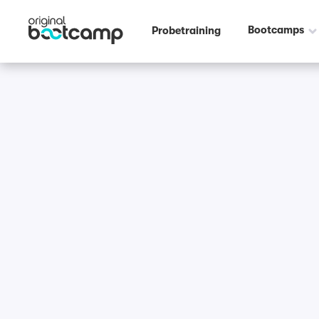
Bootcamps
Probetraining