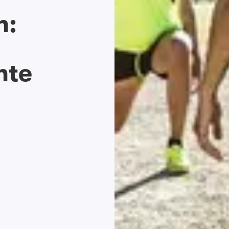
n:
hte