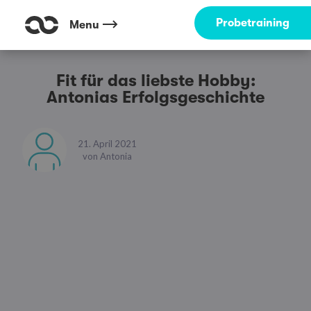
Probetraining
Menu
Fit für das liebste Hobby:
Antonias Erfolgsgeschichte
21. April 2021
von
Antonia