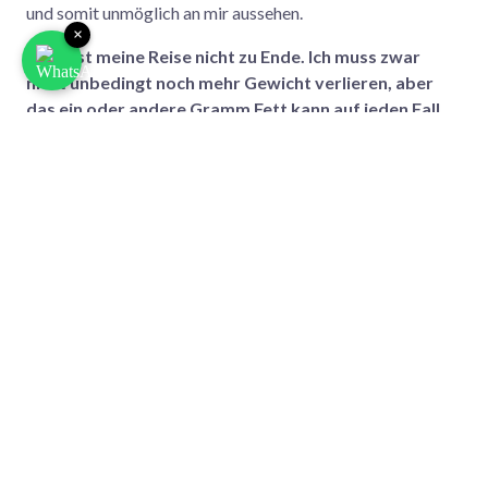
und somit unmöglich an mir aussehen.
×
Noch ist meine Reise nicht zu Ende. Ich muss zwar
nicht unbedingt noch mehr Gewicht verlieren, aber
das ein oder andere Gramm Fett kann auf jeden Fall
noch in Muskelmasse umgewandelt werden.
Zum Schluss einen großen Dank an die Bootcamp-Familie
und das nicht nur an die super Trainer, sondern auch die
tollen Leute, die ich bei den beiden Portugal-Reisen und
auch in den Münchner Camps kennenlernen durfte. Mein
Ergebnis habe ich allein geschafft, aber dank eurer
Unterstützung konnte ich meine Motivation die ganze Zeit
über aufrechterhalten!
Fitness-Auszeit gefällig? Geh mit
uns auf Reisen