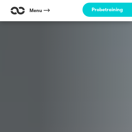
Outdoor Fitness direkt um die Ecke: Weyerbuschturm Wuppertal ☀️
Probetraining
Menu