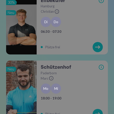
Eilbekufer
i
30%
Hamburg
Christian
Neu
i
Di
Do
06:30 - 07:30
Plätze frei
Schützenhof
i
Neu
Paderborn
Marc
i
Mo
Mi
18:00 - 19:00
Plätze frei