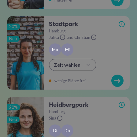
Stadtpark
i
20%
Hamburg
Julika
und Christian
Neu
i
i
Mo
Mi
Zeit wählen
wenige Plätze frei
Heidbergpark
i
20%
Hamburg
Sina
Neu
i
Di
Do