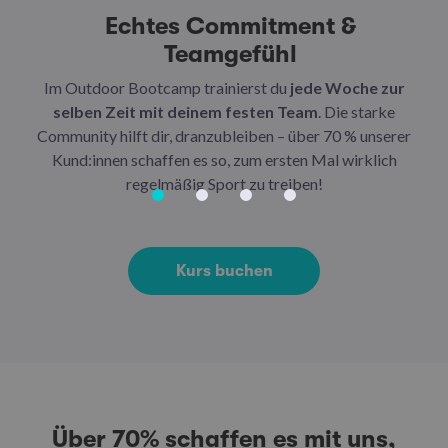
Echtes Commitment &
Teamgefühl
Im Outdoor Bootcamp trainierst du
jede Woche zur
selben Zeit mit deinem festen Team
. Die starke
ab
Community hilft dir, dranzubleiben – über 70 % unserer
die
Kund:innen schaffen es so, zum ersten Mal wirklich
Kö
regelmäßig Sport zu treiben!
Kurs buchen
Über 70% schaffen es mit uns,