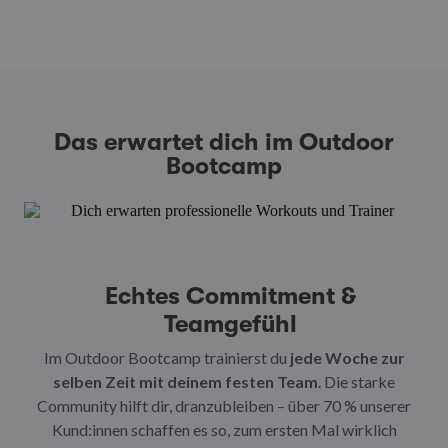
Das erwartet dich im Outdoor
Bootcamp
Echtes Commitment &
Teamgefühl
Im Outdoor Bootcamp trainierst du
jede Woche zur
selben Zeit mit deinem festen Team
. Die starke
ab
Community hilft dir, dranzubleiben – über 70 % unserer
die
Kund:innen schaffen es so, zum ersten Mal wirklich
Kö