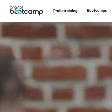
Bootcamps
Probetraining