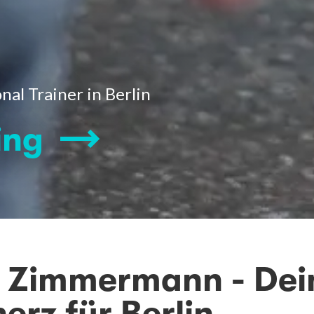
al Trainer in Berlin
ing
a Zimmermann - Dei
erz für Berlin