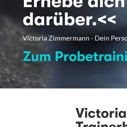
Erhebe dich
darüber.<<
Victoria Zimmermann - Dein Person
Zum Probetrain
Victori
Trainerh