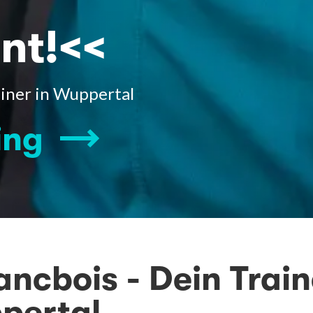
nt!<<
ainer in Wuppertal
ing
ancbois - Dein Trai
pertal