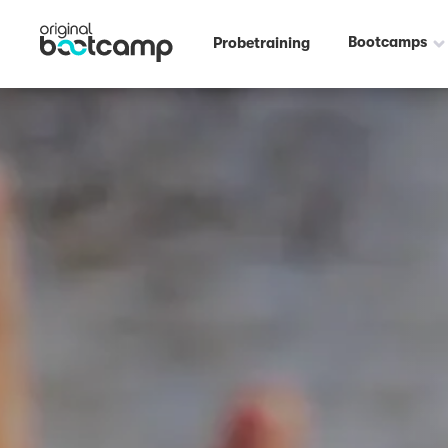
Bootcamps
Probetraining