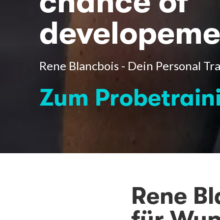
chance of
developeme
Rene Blancbois - Dein Personal Tr
Zum Probetrain
Rene Bl
für Wup