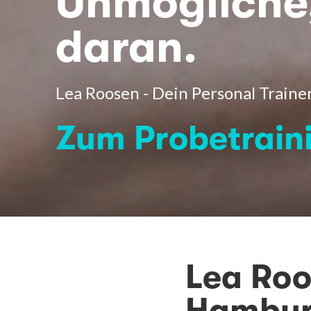
Unmögliche
daran.
Lea Roosen - Dein Personal Train
Zum Probetrain
Lea Roo
Hambu