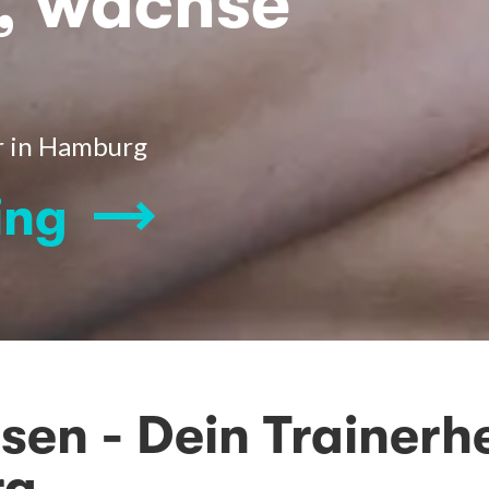
, wachse
er in Hamburg
ing
sen - Dein Trainerhe
rg