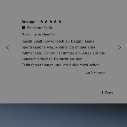
Anonym
Verifizierter Kunde
Bootcamp in München
Abwechslungsreiches, forderndes
Trainingskonzept in guter Balance immer mit
e
einem Lächeln
n
vor 6 Monaten
Pause